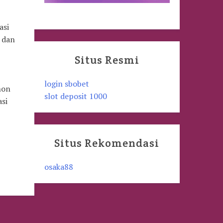
asi
 dan
Situs Resmi
login sbobet
hon
slot deposit 1000
si
Situs Rekomendasi
osaka88