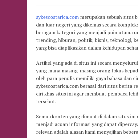
sykescostarica.com
merupakan sebuah situs be
dan luar negeri yang dikemas secara kompleks
beragam kategori yang menjadi poin utama u
trending, hiburan, politik, bisnis, teknologi, 
yang bisa diaplikasikan dalam kehidupan sehar
Artikel yang ada di situs ini secara menyelu
yang mana masing-masing orang fokus kepada
oleh para penulis memiliki gaya bahasa dan ci
sykescostarica.com berasal dari situs berita 
ciri khas situs ini agar membuat pembaca l
tersebut.
Semua konten yang dimuat di dalam situs ini
menjadi acuan informasi yang dapat diperca
relevan adalah alasan kami menyajikan beber