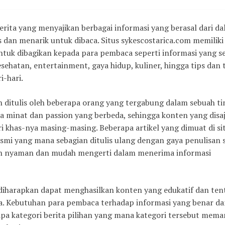
rita yang menyajikan berbagai informasi yang berasal dari d
 dan menarik untuk dibaca. Situs sykescostarica.com memiliki
ntuk dibagikan kepada para pembaca seperti informasi yang s
kesehatan, entertainment, gaya hidup, kuliner, hingga tips dan t
i-hari.
ruh ditulis oleh beberapa orang yang tergabung dalam sebuah t
 minat dan passion yang berbeda, sehingga konten yang disa
ri khas-nya masing-masing. Beberapa artikel yang dimuat di si
resmi yang mana sebagian ditulis ulang dengan gaya penulisan 
ebih nyaman dan mudah mengerti dalam menerima informasi
 diharapkan dapat menghasilkan konten yang edukatif dan ten
ya. Kebutuhan para pembaca terhadap informasi yang benar d
apa kategori berita pilihan yang mana kategori tersebut mem