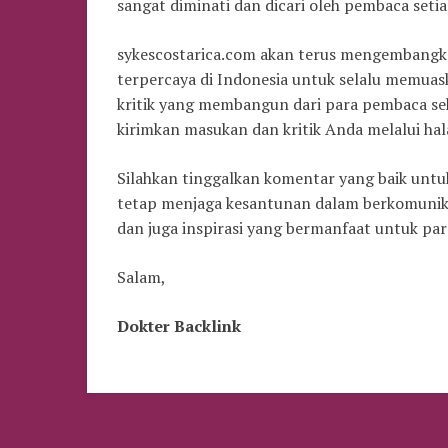
sangat diminati dan dicari oleh pembaca setia
sykescostarica.com akan terus mengembangkan
terpercaya di Indonesia untuk selalu memua
kritik yang membangun dari para pembaca se
kirimkan masukan dan kritik Anda melalui ha
Silahkan tinggalkan komentar yang baik unt
tetap menjaga kesantunan dalam berkomunika
dan juga inspirasi yang bermanfaat untuk pa
Salam,
Dokter Backlink