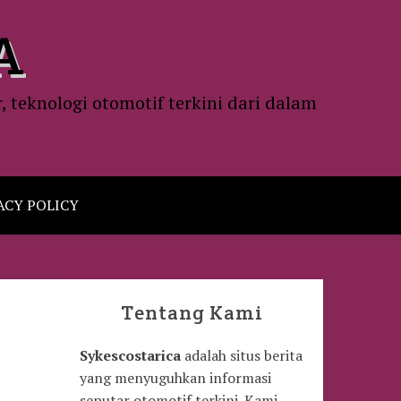
A
, teknologi otomotif terkini dari dalam
ACY POLICY
Tentang Kami
Sykescostarica
adalah situs berita
yang menyuguhkan informasi
seputar otomotif terkini. Kami